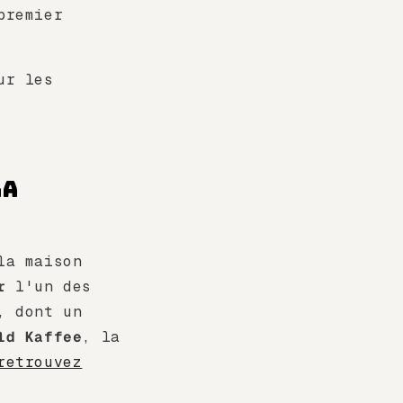
premier
ur les
la
la maison
r
l'un des
, dont un
ld Kaffee
, la
retrouvez