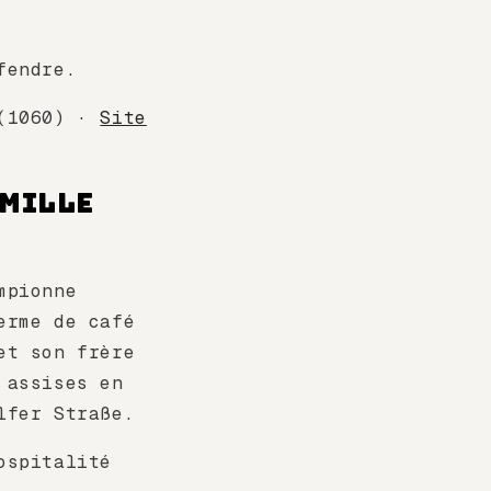
fendre.
 (1060) ·
Site
amille
mpionne
erme de café
et son frère
 assises en
lfer Straße.
ospitalité