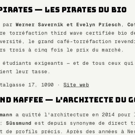
Pirates — Les pirates du bio
2 par
Werner Savernik et Evelyn Priesch
,
Co
re torréfaction third wave certifiée bio d
versité, le grand café-torréfaction revend
rs trois à cinq fois le prix du marché.
 étudiants exigeants — et de tous ceux qui
ient leur tasse.
italgasse 17, 1090 ·
Site web
und Kaffee — L'architecte du 
mann
a quitté l'architecture en 2014 pour 
 :
Süssmund
est depuis synonyme de direct t
t de profils précis. Après des années à Ne