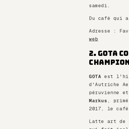
samedi.
Du café qui a
Adresse : Fa
web
2. GOTA C
champio
GOTA
est l'hi
d'Autriche A
péruvienne et
Markus
, primé
2017, le café
Latte art de 