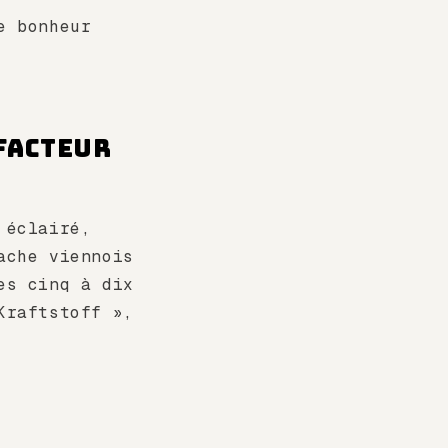
e bonheur
éfacteur
 éclairé,
ache viennois
es cinq à dix
Kraftstoff »,