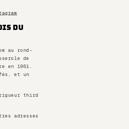
tagram
ois du
om au rond-
sserole de
re en 1961.
fés, et un
rigueur third
tres adresses