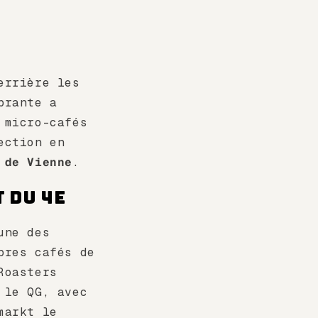
errière les
brante a
 micro-cafés
ection en
 de Vienne
.
 du 4e
une des
pres cafés de
Roasters
 le QG, avec
markt le