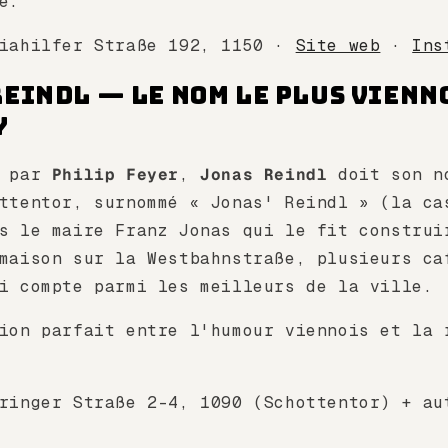
e.
riahilfer Straße 192, 1150 ·
Site web
·
Ins
Reindl — Le nom le plus vienn
y
4 par
Philip Feyer
,
Jonas Reindl
doit son n
ttentor, surnommé « Jonas' Reindl » (la ca
s le maire Franz Jonas qui le fit construi
maison sur la Westbahnstraße, plusieurs ca
i compte parmi les meilleurs de la ville.
ion parfait entre l'humour viennois et la 
ringer Straße 2-4, 1090 (Schottentor) + au