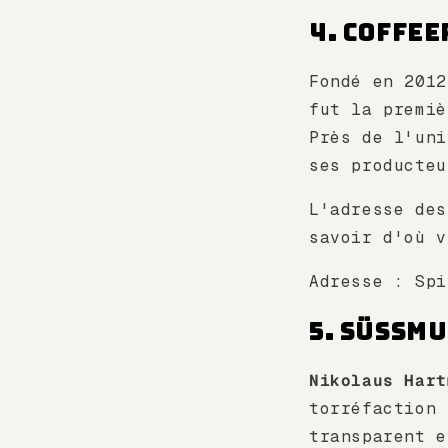
4. Coffee
Fondé en 201
fut la premiè
Près de l'uni
ses producteu
L'adresse des
savoir d'où v
Adresse : Sp
5. Süssm
Nikolaus Hart
torréfaction
transparent e