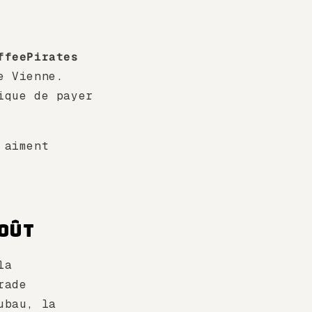
ffeePirates
e Vienne.
ique de payer
 aiment
goût
la
rade
ubau, la