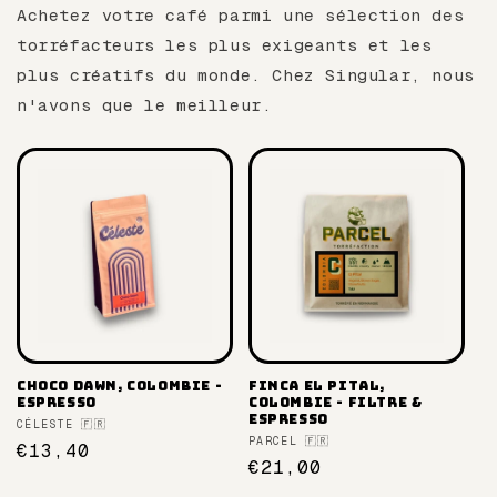
Achetez votre café parmi une sélection des
torréfacteurs les plus exigeants et les
plus créatifs du monde. Chez Singular, nous
n'avons que le meilleur.
Choco Dawn, Colombie -
Finca El Pital,
espresso
Colombie - filtre &
espresso
Fournisseur :
CÉLESTE 🇫🇷
Fournisseur :
PARCEL 🇫🇷
Prix
€13,40
Prix
€21,00
habituel
habituel