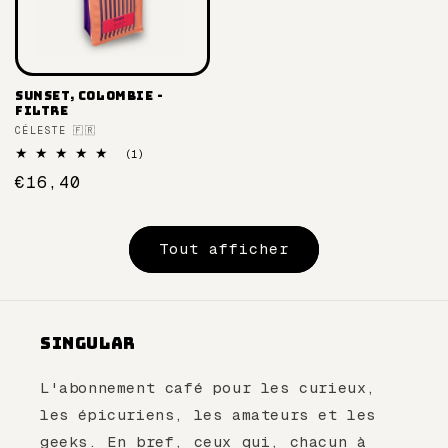
Sunset, Colombie -
filtre
Fournisseur :
CÉLESTE 🇫🇷
1
(1)
total
Prix
€16,40
des
critiques
habituel
Tout afficher
Singular
L'abonnement café pour les curieux,
les épicuriens, les amateurs et les
geeks. En bref, ceux qui, chacun à